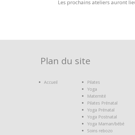
Les prochains ateliers auront lieu
Plan du site
Accueil
Pilates
Yoga
Maternité
Pilates Prénatal
Yoga Prénatal
Yoga Postnatal
Yoga Maman/bébé
Soins rebozo