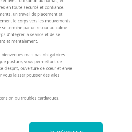
ser avec l’utilisation du hamac, et
es en toute sécurité et confiance.
ents, un travail de placement et
ucement le corps vers les mouvements
ue se termine par un retour au calme
rps d’intégrer la séance et de se
ent et mentalement.
 bienvenues mais pas obligatoires.
que posture, vous permettant de
e d’esprit, ouverture de cœur et envie
r vous laisser pousser des ailes !
tension ou troubles cardiaques.
Je m’inscris