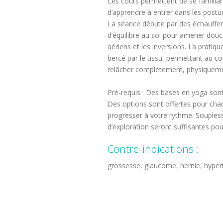
Les cours permettent de se familiari
d’apprendre à entrer dans les postur
La séance débute par des échauffem
d’équilibre au sol pour amener do
aériens et les inversions. La pratiq
bercé par le tissu, permettant au co
relâcher complètement, physiquem
Pré-requis : Des bases en yoga sont
Des options sont offertes pour cha
progresser à votre rythme. Soupless
d’exploration seront suffisantes pou
Contre-indications :
grossesse, glaucome, hernie, hyper