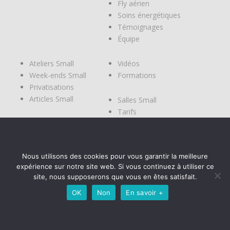
Fly aérien
Soins énergétiques
Témoignages
Équipe
Ateliers Small
Vidéos
Week-ends Small
Formations
Privatisations
Articles Small
Salles Small
Tarifs
Modes de
réservations
Planning
Nous utilisons des cookies pour vous garantir la meilleure
Contact
expérience sur notre site web. Si vous continuez à utiliser ce
Réservation
site, nous supposerons que vous en êtes satisfait.
OK
Non
En savoir +
Mentions légales
Copyright © Small2017