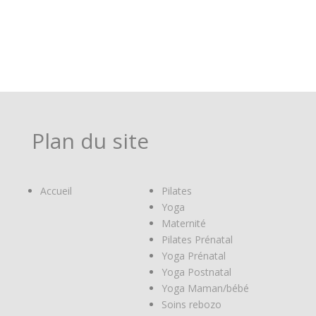
Plan du site
Accueil
Pilates
Yoga
Maternité
Pilates Prénatal
Yoga Prénatal
Yoga Postnatal
Yoga Maman/bébé
Soins rebozo