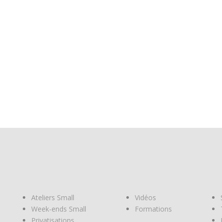
Ateliers Small
Vidéos
Week-ends Small
Formations
Privatisations