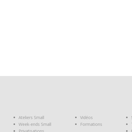
Ateliers Small
Vidéos
Week-ends Small
Formations
Privatisations