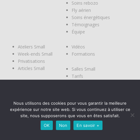
Soins rebozo
Fly aérien
Soins énergétiques
Témoignages
Équipe
Ateliers Small
Vidéos
Week-ends Small
Formations
Privatisations
Articles Small
Salles Small
Tarifs
Modes de
réservations
Planning
Nous utilisons des cookies pour vous garantir la meilleure
Contact
expérience sur notre site web. Si vous continuez à utiliser ce
Réservation
site, nous supposerons que vous en êtes satisfait.
OK
Non
En savoir +
Mentions légales