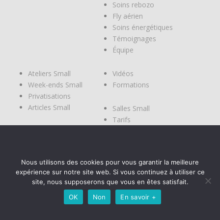
Soins rebozo
Fly aérien
Soins énergétiques
Témoignages
Équipe
Ateliers Small
Vidéos
Week-ends Small
Formations
Privatisations
Articles Small
Salles Small
Tarifs
Modes de
réservations
Planning
Nous utilisons des cookies pour vous garantir la meilleure
Contact
expérience sur notre site web. Si vous continuez à utiliser ce
Réservation
site, nous supposerons que vous en êtes satisfait.
OK
Non
En savoir +
Mentions légales