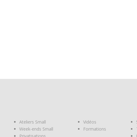
Ateliers Small
Vidéos
Week-ends Small
Formations
Privatisations