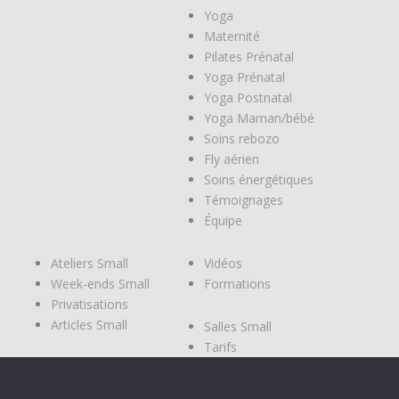
Yoga
Maternité
Pilates Prénatal
Yoga Prénatal
Yoga Postnatal
Yoga Maman/bébé
Soins rebozo
Fly aérien
Soins énergétiques
Témoignages
Équipe
Ateliers Small
Vidéos
Week-ends Small
Formations
Privatisations
Articles Small
Salles Small
Tarifs
Modes de
réservations