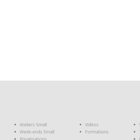
Ateliers Small
Vidéos
Week-ends Small
Formations
Privatisations