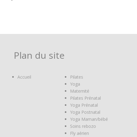
Plan du site
Accueil
Pilates
Yoga
Maternité
Pilates Prénatal
Yoga Prénatal
Yoga Postnatal
Yoga Maman/bébé
Soins rebozo
Fly aérien