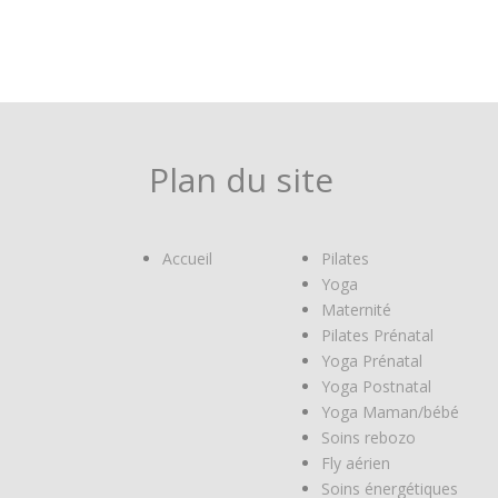
Plan du site
Accueil
Pilates
Yoga
Maternité
Pilates Prénatal
Yoga Prénatal
Yoga Postnatal
Yoga Maman/bébé
Soins rebozo
Fly aérien
Soins énergétiques