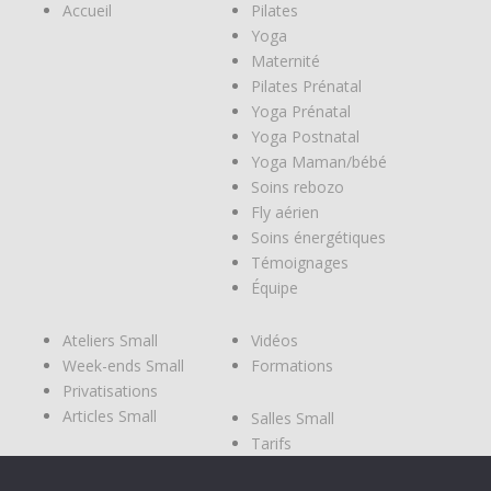
Accueil
Pilates
Yoga
Maternité
Pilates Prénatal
Yoga Prénatal
Yoga Postnatal
Yoga Maman/bébé
Soins rebozo
Fly aérien
Soins énergétiques
Témoignages
Équipe
Ateliers Small
Vidéos
Week-ends Small
Formations
Privatisations
Articles Small
Salles Small
Tarifs
Modes de