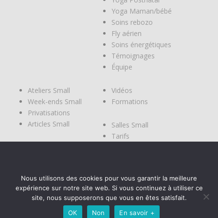
Yoga Maman/bébé
Soins rebozo
Fly aérien
Soins énergétiques
Témoignages
Équipe
Ateliers Small
Vidéos
Week-ends Small
Formations
Privatisations
Articles Small
Salles Small
Tarifs
Modes de
réservations
Planning
Nous utilisons des cookies pour vous garantir la meilleure
Contact
expérience sur notre site web. Si vous continuez à utiliser ce
Réservation
site, nous supposerons que vous en êtes satisfait.
OK
Non
En savoir +